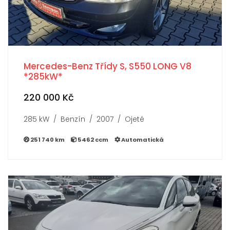
Mercedes-Benz Třídy S, S550 LONG V8
*285kW*
220 000 Kč
285 kW / Benzín / 2007 / Ojeté
251 740 km
5462 ccm
Automatická