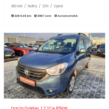
180 kW / Nafta / 2011 / Ojeté
226 545 km
2967 ccm
Automatická
Dacia Dokker, 1.2 TCe 85kW