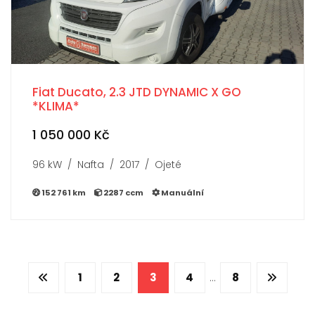
Fiat Ducato, 2.3 JTD DYNAMIC X GO
*KLIMA*
1 050 000 Kč
96 kW / Nafta / 2017 / Ojeté
152 761 km
2287 ccm
Manuální
1
2
3
4
8
...