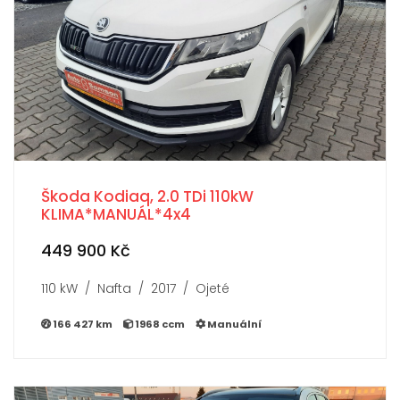
Škoda Kodiaq, 2.0 TDi 110kW
KLIMA*MANUÁL*4x4
449 900 Kč
110 kW / Nafta / 2017 / Ojeté
166 427 km
1968 ccm
Manuální