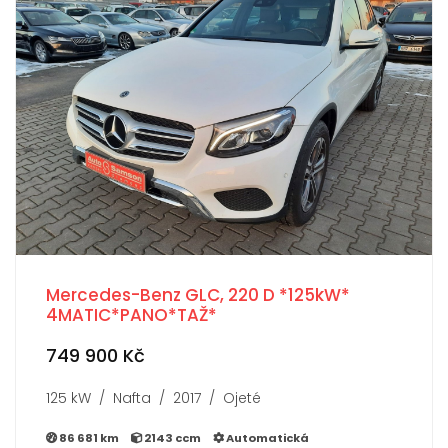
Mercedes-Benz GLC, 220 D *125kW*
4MATIC*PANO*TAŽ*
749 900 Kč
125 kW / Nafta / 2017 / Ojeté
86 681 km
2143 ccm
Automatická