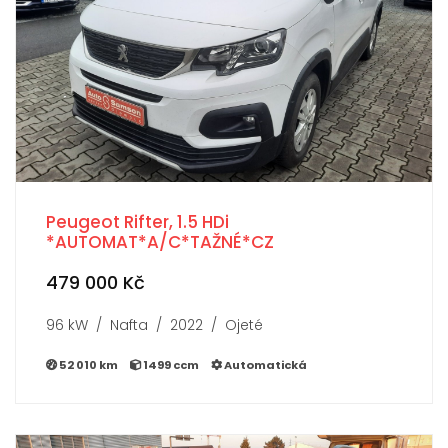
Peugeot Rifter, 1.5 HDi
*AUTOMAT*A/C*TAŽNÉ*CZ
479 000 Kč
96 kW / Nafta / 2022 / Ojeté
52 010 km
1499 ccm
Automatická