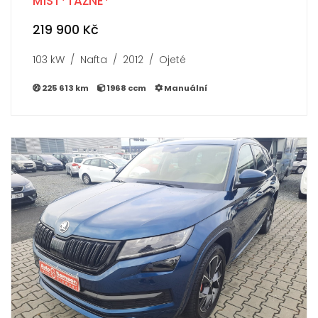
MÍST*TAŽNÉ*
219 900 Kč
103 kW / Nafta / 2012 / Ojeté
225 613 km
1968 ccm
Manuální