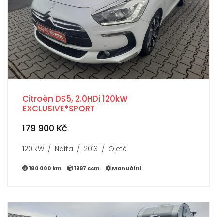
Citroën DS5, 2.0HDi 120kW
EXCLUSIVE*SPORT
179 900 Kč
120 kW / Nafta / 2013 / Ojeté
180 000 km
1997 ccm
Manuální