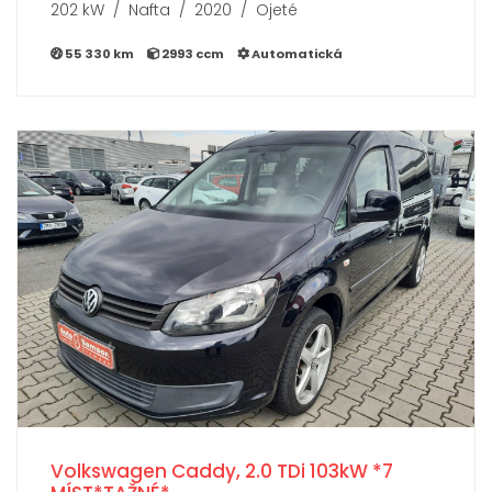
202 kW / Nafta / 2020 / Ojeté
55 330 km
2993 ccm
Automatická
Volkswagen Caddy, 2.0 TDi 103kW *7