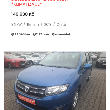
*KLIMATIZACE*
149 900 Kč
85 kW / Benzín / 2013 / Ojeté
83 363 km
1197 ccm
Manuální