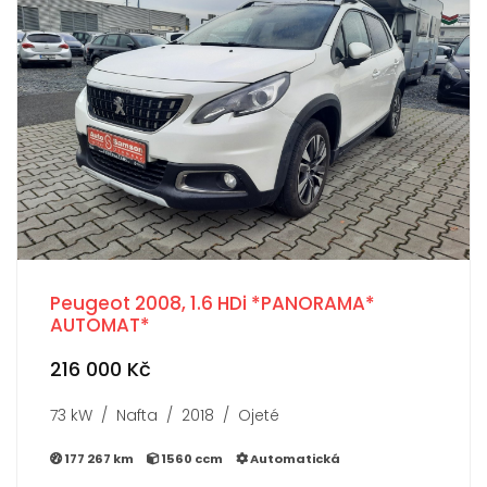
Peugeot 2008, 1.6 HDi *PANORAMA*
AUTOMAT*
216 000 Kč
73 kW / Nafta / 2018 / Ojeté
177 267 km
1560 ccm
Automatická