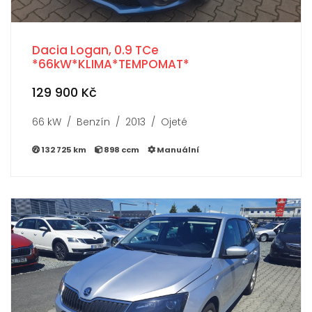
Dacia Logan, 0.9 TCe
*66kW*KLIMA*TEMPOMAT*
129 900 Kč
66 kW / Benzín / 2013 / Ojeté
132 725 km
898 ccm
Manuální