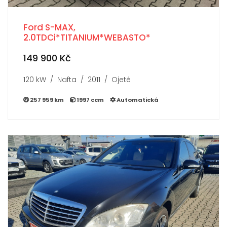
Ford S-MAX,
2.0TDCi*TITANIUM*WEBASTO*
149 900 Kč
120 kW / Nafta / 2011 / Ojeté
257 959 km
1997 ccm
Automatická