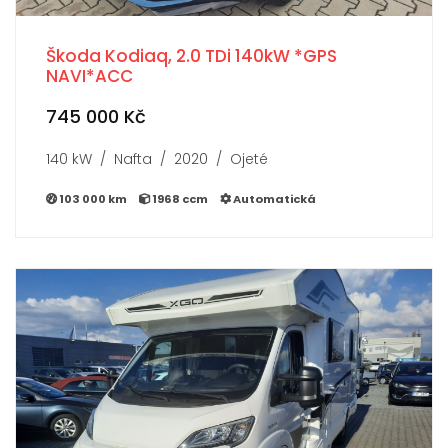
Škoda Kodiaq, 2.0 TDi 140kW *GPS
NAVI*ACC
745 000 Kč
140 kW / Nafta / 2020 / Ojeté
103 000 km
1968 ccm
Automatická