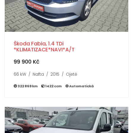
Škoda Fabia, 1.4 TDi
*KLIMATIZACE*NAVI*A/T
99 900 Kč
66 kW / Nafta / 2015 / Ojeté
322 869 km
1422 ccm
Automatická