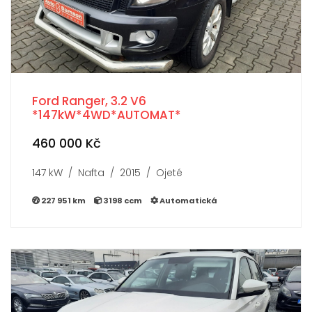
Ford Ranger, 3.2 V6
*147kW*4WD*AUTOMAT*
460 000 Kč
147 kW / Nafta / 2015 / Ojeté
227 951 km
3198 ccm
Automatická