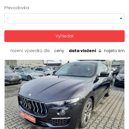
Převodovka
-
řazení výsledků dle:
ceny
data vložení
najeto km