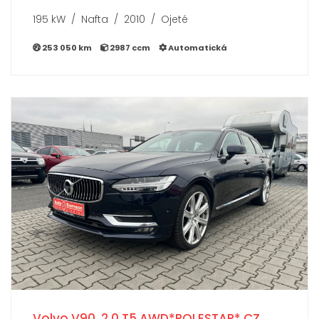
195 kW / Nafta / 2010 / Ojeté
253 050 km
2987 ccm
Automatická
Volvo V90, 2.0 T5 AWD*POLESTAR* CZ