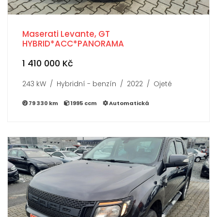
Maserati Levante, GT
HYBRID*ACC*PANORAMA
1 410 000 Kč
243 kW / Hybridní - benzín / 2022 / Ojeté
79 330 km
1995 ccm
Automatická