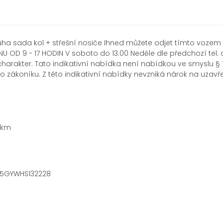
ha sada kol + střešní nosiče Ihned můžete odjet tímto vozem 
NU OD 9 - 17 HODIN V soboto do 13.00 Neděle dle předchozí tel
charakter. Tato indikativní nabídka není nabídkou ve smyslu § 
ho zákoníku. Z této indikativní nabídky nevzniká nárok na uzavř
 km
5GYWHS132228