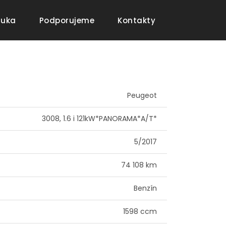
(current)
(current)
(current)
ruka
Podporujeme
Kontakty
Peugeot
3008, 1.6 i 121kW*PANORAMA*A/T*
5/2017
74 108 km
Benzín
1598 ccm