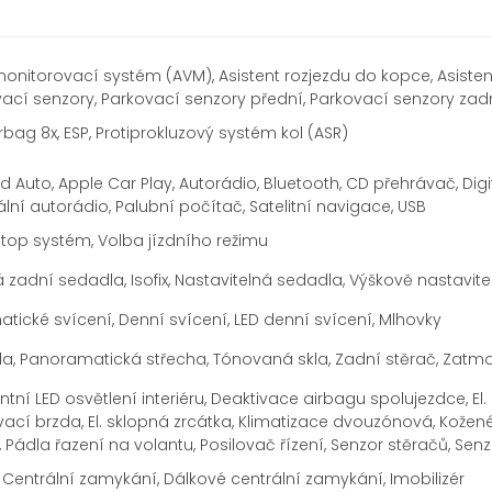
onitorovací systém (AVM), Asistent rozjezdu do kopce, Asiste
ací senzory, Parkovací senzory přední, Parkovací senzory za
irbag 8x, ESP, Protiprokluzový systém kol (ASR)
d Auto, Apple Car Play, Autorádio, Bluetooth, CD přehrávač, Digitá
ální autorádio, Palubní počítač, Satelitní navigace, USB
Stop systém, Volba jízdního režimu
 zadní sedadla, Isofix, Nastavitelná sedadla, Výškově nastavit
tické svícení, Denní svícení, LED denní svícení, Mlhovky
ola, Panoramatická střecha, Tónovaná skla, Zadní stěrač, Zatm
tní LED osvětlení interiéru, Deaktivace airbagu spolujezdce, El. o
ací brzda, El. sklopná zrcátka, Klimatizace dvouzónová, Kožené 
, Pádla řazení na volantu, Posilovač řízení, Senzor stěračů, Se
 Centrální zamykání, Dálkové centrální zamykání, Imobilizér