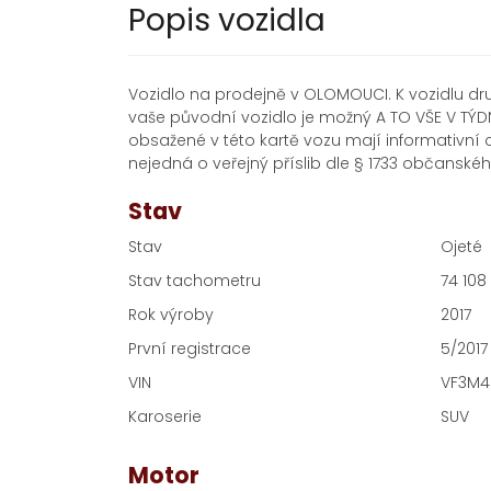
Popis vozidla
Vozidlo na prodejně v OLOMOUCI. K vozidlu dru
vaše původní vozidlo je možný A TO VŠE V TÝD
obsažené v této kartě vozu mají informativní 
nejedná o veřejný příslib dle § 1733 občanské
Stav
Stav
Ojeté
Stav tachometru
74 108
Rok výroby
2017
První registrace
5/2017
VIN
VF3M4
Karoserie
SUV
Motor