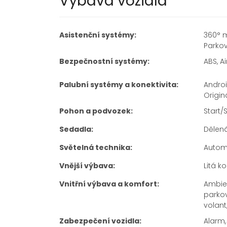
Výbava vozidla
Asistenční systémy:
360° m
Parkov
Bezpečnostní systémy:
ABS, A
Palubní systémy a konektivita:
Androi
Origin
Pohon a podvozek:
Start/
Sedadla:
Dělená
Světelná technika:
Automa
Vnější výbava:
Litá k
Vnitřní výbava a komfort:
Ambien
parkov
volant
Zabezpečení vozidla:
Alarm,