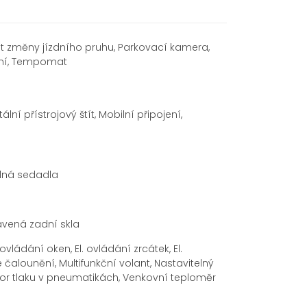
nt změny jízdního pruhu, Parkovací kamera,
dní, Tempomat
lní přístrojový štít, Mobilní připojení,
elná sedadla
avená zadní skla
vládání oken, El. ovládání zrcátek, El.
čalounění, Multifunkční volant, Nastavitelný
nzor tlaku v pneumatikách, Venkovní teploměr