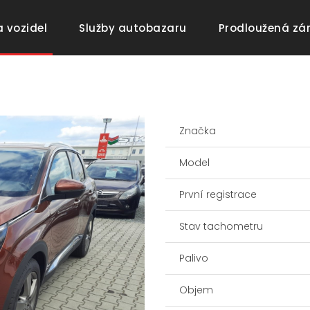
(current)
(current)
 vozidel
Služby autobazaru
Prodloužená zá
Značka
Model
První registrace
Stav tachometru
Palivo
Objem