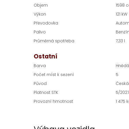
Objem
1598 
Výkon
121 kW
Převodovka
Autom
Palivo
Benzí
Průměrná spotřeba
7,33 l
Ostatní
Barva
Hnědá,
Počet míst k sezení
5
Původ
Česká 
Platnost STK
5/202
Provozní hmotnost
1 475 